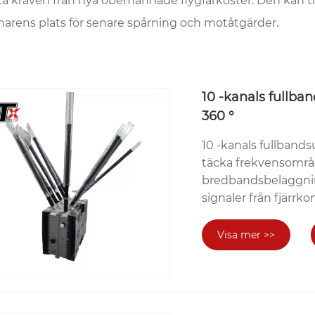
a kraven från nya obemannade flygfarkoster. Den kan t
narens plats för senare spårning och motåtgärder.
10 -kanals fullba
360 °
10 -kanals fullband
täcka frekvensområd
bredbandsbeläggnin
signaler från fjärrko
trådlösa intervall, 
signalen. 10-kanals 
Visa mer >>
med 10-kanals synkr
Detta ökar effektiv
korrekt och effektiv
och trådlösa signaler