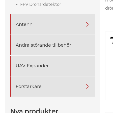
möt
FPV Drönardetektor
drö
Antenn

Andra störande tillbehör
UAV Expander
Förstärkare

Nya produkter