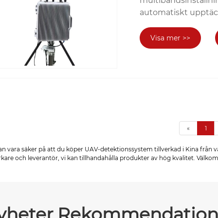
multibandsinställn
automatiskt upptäck
vilket fall använda
använder sig av spek
Visa mer >>
kan detektera dröna
inaktivera drönaren
köra bort den rikta
smalbandig störnin
Kombinera dessa två
och integritet.
«
1
n vara säker på att du köper UAV-detektionssystem tillverkad i Kina från v
erkare och leverantör, vi kan tillhandahålla produkter av hög kvalitet. Välk
yheter Rekommendation