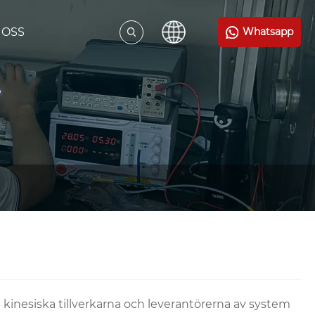
 OSS
Whatsapp
kinesiska tillverkarna och leverantörerna av system