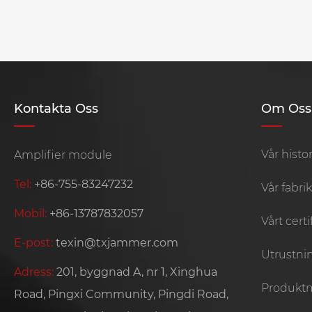
Kontakta Oss
Om Oss
Vår histor
Amplifier module
Tel:
+86-755-83247232
Vår fabri
Mobil:
+86-13787832057
Vårt certi
E-post:
texin@txjammer.com
Utrustnin
Adress:
201, byggnad A, nr 1, Xinghua
Produkt
Road, Pingxi Community, Pingdi Road,