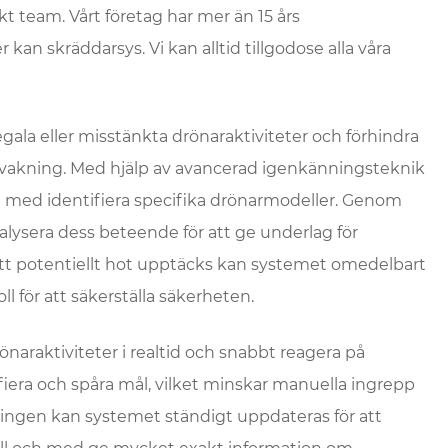
kt team. Vårt företag har mer än 15 års
an skräddarsys. Vi kan alltid tillgodose alla våra
la eller misstänkta drönaraktiviteter och förhindra
ervakning. Med hjälp av avancerad igenkänningsteknik
och med identifiera specifika drönarmodeller. Genom
alysera dess beteende för att ge underlag för
tt potentiellt hot upptäcks kan systemet omedelbart
ll för att säkerställa säkerheten.
araktiviteter i realtid och snabbt reagera på
fiera och spåra mål, vilket minskar manuella ingrepp
lingen kan systemet ständigt uppdateras för att