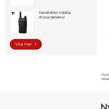
Handhållen trådlös
drönardetektor
Visa mer
Du ka
tillv
N