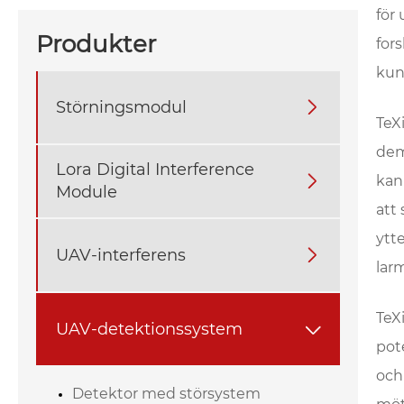
för
Produkter
for
kun
Störningsmodul

TeX
dem
Lora Digital Interference

kan
Module
att
ytt
UAV-interferens

larm
TeX
UAV-detektionssystem

pot
och
Detektor med störsystem