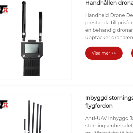
Handhållen dröna
Handheld Drone Det
prestanda till prisfö
en behändig drönar
upptäcker drönaren 
Denna produkt använ
och avancerad ener
Visa mer >>
Även om i svåra fal
rundstrålande antenn
detektorn kan arbet
drönarens signal, 
riktning, vilket eff
Inbyggd störning
flygfordon
Anti-UAV Inbyggd J
störningsenhetsdet