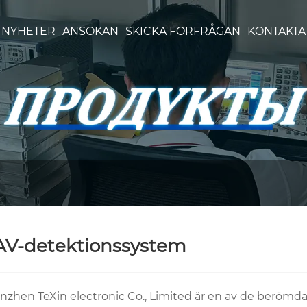
NYHETER
ANSÖKAN
SKICKA FÖRFRÅGAN
KONTAKTA
V-detektionssystem
nzhen TeXin electronic Co., Limited är en av de berömda 