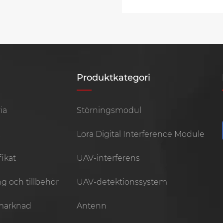
Produktkategori
ia
Störningsmodul
k
Lora Digital Interference Module
fikat
UAV-interferens
g och tillbehör
UAV-detektionssystem
marknad
Antenn