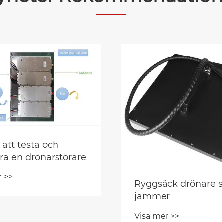
r att testa och
era en drönarstörare
r >>
Ryggsäck drönare s
jammer
Visa mer >>