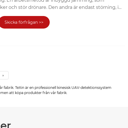
ing. En arbetsmetod är inbyggd jamming, som
er och stör drönare. Den andra är endast störning, i
re måste välja rätt frekvensområde. Detekteringen
tral avkänning och artificiell intelligens, som exakt
Skicka förfrågan >>
rens riktning. En annan störningsfunktion är att
 genom att ansluta till kontrollpanelen och sedan
de drönaren. Funktionsprincipen är baserad på
gsteknik och radiofrekvensundertryckningsteknik.
 egenskaper för att effektivt skydda nyckelområden
»
år fabrik. TeXin är en professionell kinesisk UAV-detektionssystem
ommen att köpa produkter från vår fabrik.
er