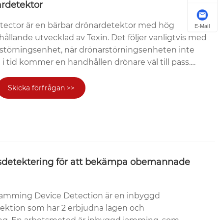
rdetektor
ector är en bärbar drönardetektor med hög
E-Mail
rhållande utvecklad av Texin. Det följer vanligtvis med
störningsenhet, när drönarstörningsenheten inte
i tid kommer en handhållen drönare väl till pass.
der låg strömförbrukning, digital simuleringsteknik
gihanteringsteknik, som exakt kan upptäcka drönare.
Skicka förfrågan >>
l kommer produkten inte att påverka 2 uppsättningar
er, integrerad 1-riktad antenn, vilket gör att
a med olika band. Fullständig mottagning av
genom röst och chocksignal bestämmer drönarens
ektivt kan behandla ditt område.
sdetektering för att bekämpa obemannade
amming Device Detection är en inbyggd
ektion som har 2 erbjudna lägen och