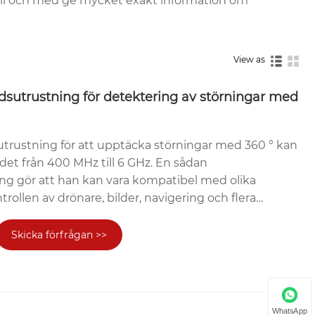
ill och med ge mycket exakt information om
View as
ndsutrustning för detektering av störningar med
sutrustning för att upptäcka störningar med 360 ° kan
et från 400 MHz till 6 GHz. En sådan
g gör att han kan vara kompatibel med olika
ntrollen av drönare, bilder, navigering och flera
vilket garanterar ett omfattande undertryckande av
fullband 360 ° -förstärkningsutrustning för fastnat
Skicka förfrågan >>
on arbete kan bearbeta flera målsignaler samtidigt.
iteten av motåtgärder mot oönskade signaler och ger
 undertryckning av UAV: ​​er, fjärrkontrollanordningar
.
WhatsApp