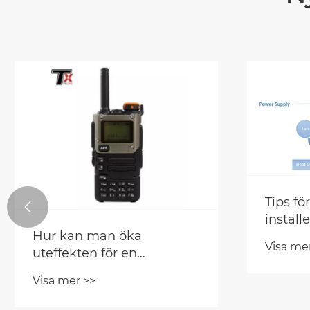
Tips fö

install
Hur kan man öka
Visa me
uteffekten för en
signalsändare?
Visa mer >>