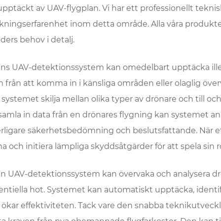
 upptäckt av UAV-flygplan. Vi har ett professionellt teknis
skningserfarenhet inom detta område. Alla våra produkter k
ders behov i detalj.
ins UAV-detektionssystem kan omedelbart upptäcka illega
 från att komma in i känsliga områden eller olaglig öv
 systemet skilja mellan olika typer av drönare och till 
 samla in data från en drönares flygning kan systemet an
erligare säkerhetsbedömning och beslutsfattande. När e
a och initiera lämpliga skyddsåtgärder för att spela sin ro
in UAV-detektionssystem kan övervaka och analysera drön
entiella hot. Systemet kan automatiskt upptäcka, identi
 ökar effektiviteten. Tack vare den snabba teknikutveck